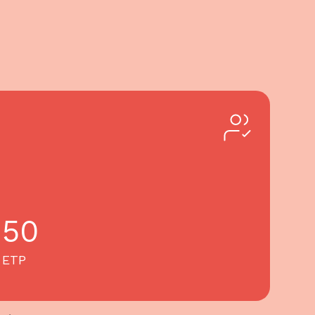
50
ETP