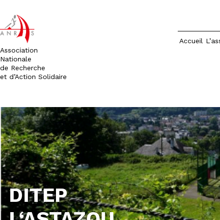
Accueil
L’as
Association
Nationale
de Recherche
et d’Action Solidaire
Aller
au
contenu
DITEP
L
‘ASTAZOU