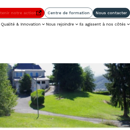
enu
Pied de page
tenir notre action
Centre de formation
Nous contacter
elle fenêtre
Qualité & Innovation
Nous rejoindre
Ils agissent à nos côtés