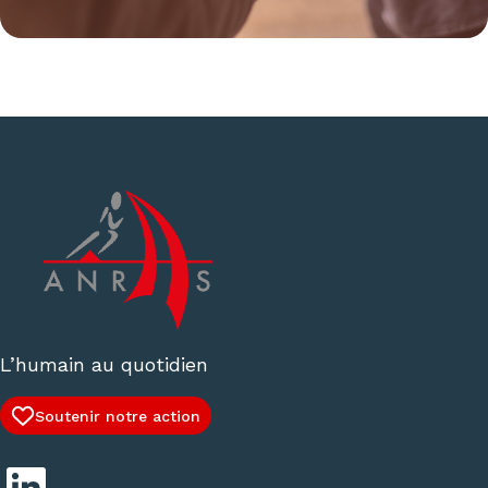
L’humain au quotidien
Soutenir notre action
LinkedIn