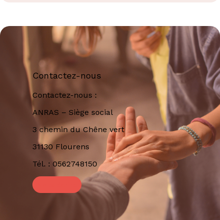
Contactez-nous
Contactez-nous :
ANRAS – Siège social
3 chemin du Chêne vert
31130 Flourens
Tél. : 0562748150
Nous écrire