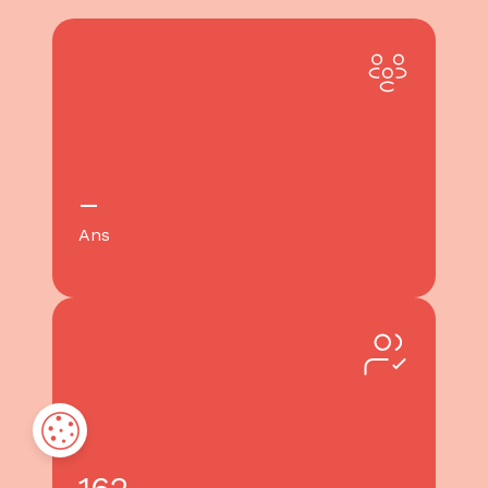
–
Ans
162