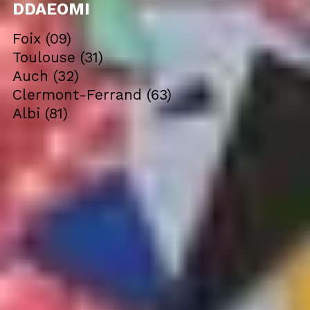
DDAEOMI
Foix (09)
Toulouse (31)
Auch (32)
Clermont-Ferrand (63)
Albi (81)