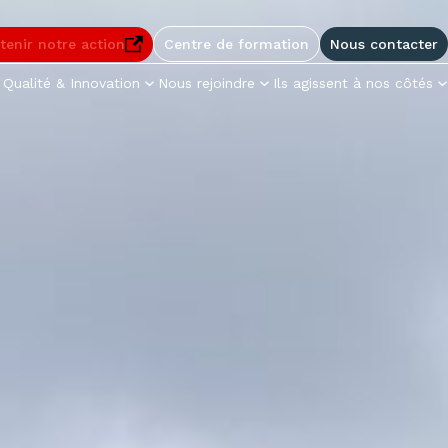
enu
Pied de page
tenir notre action
Centre de formation
Nous contacter
elle fenêtre
Qualité & Innovation
Nous rejoindre
Ils agissent à nos côtés