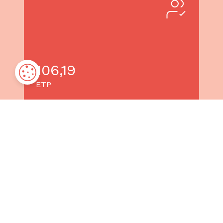
106,19
ETP
Maison d’Enfants regroupant quatre
dispositifs allant de la Villa de type familial
aux appartements en diffus, le tout
complété par un service de Placement À
Domicile.
Directrice
Directrice
Directrice :
Adjointe :
Adjointe :
Mme