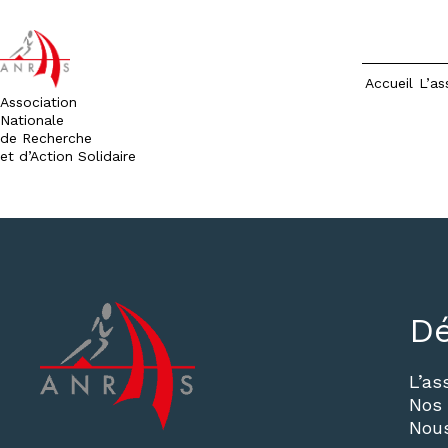
Accueil
L’as
Association
Nationale
de Recherche
et d’Action Solidaire
Aller
au
contenu
Dé
L’as
Nos 
Nous