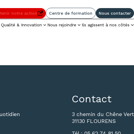
enu
Pied de page
tenir notre action
Centre de formation
Nous contacter
elle fenêtre
Qualité & Innovation
Nous rejoindre
Ils agissent à nos côtés
Contact
otidien
3 chemin du Chêne Vert
31130 FLOURENS
Tél :
05 62 74 81 50