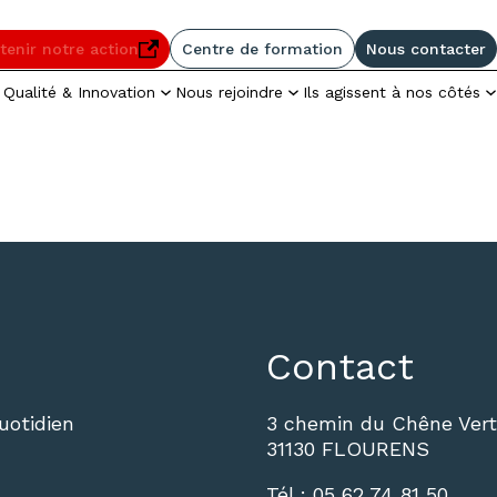
enu
Pied de page
tenir notre action
Centre de formation
Nous contacter
elle fenêtre
Qualité & Innovation
Nous rejoindre
Ils agissent à nos côtés
Contact
otidien
3 chemin du Chêne Vert
31130 FLOURENS
Tél :
05 62 74 81 50