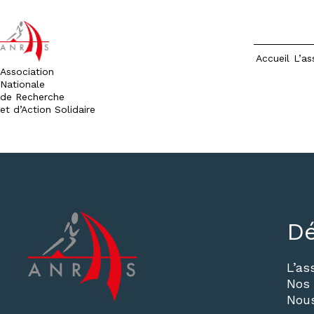
Accueil
L’as
Association
Nationale
de Recherche
et d’Action Solidaire
Aller
au
contenu
Dé
L’as
Nos 
Nous